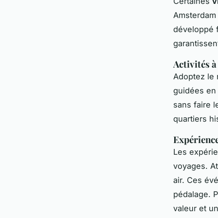
Certaines
v
Amsterdam 
développé f
garantissen
Activités à
Adoptez le 
guidées en 
sans faire 
quartiers hi
Expérience
Les expérie
voyages. At
air. Ces év
pédalage. P
valeur et u