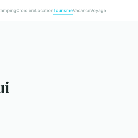
Camping
Croisière
Location
Tourisme
Vacance
Voyage
ui