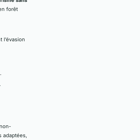
en forêt
 l’évasion
.
.
 non-
es adaptées,