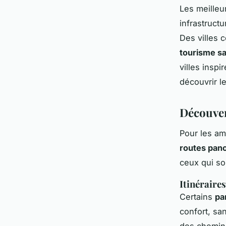
Les meille
infrastruct
Des villes
tourisme sa
villes inspi
découvrir l
Découver
Pour les a
routes pan
ceux qui so
Itinéraire
Certains
pa
confort, sa
des chemins