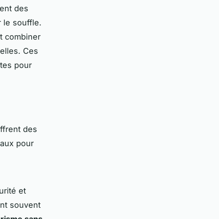
ent des
le souffle.
t combiner
elles. Ces
ntes pour
ffrent des
éaux pour
rité et
ent souvent
urisme sans