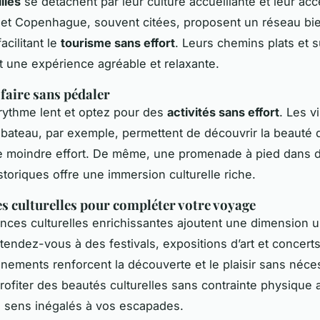
illes
se détachent par leur culture accueillante et leur acce
et Copenhague, souvent citées, proposent un réseau bi
acilitant le
tourisme sans effort
. Leurs chemins plats et s
t une expérience agréable et relaxante.
 faire sans pédaler
rythme lent et optez pour des
activités sans effort
. Les v
bateau, par exemple, permettent de découvrir la beauté d
le moindre effort. De même, une promenade à pied dans 
storiques offre une immersion culturelle riche.
s culturelles pour compléter votre voyage
nces culturelles enrichissantes ajoutent une dimension 
tendez-vous à des festivals, expositions d’art et concerts
énements renforcent la découverte et le plaisir sans néce
rofiter des beautés culturelles sans contrainte physique
n sens inégalés à vos escapades.