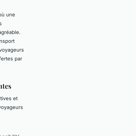
 où une
s
agréable.
nsport
s voyageurs
fertes par
ntes
tives et
 voyageurs