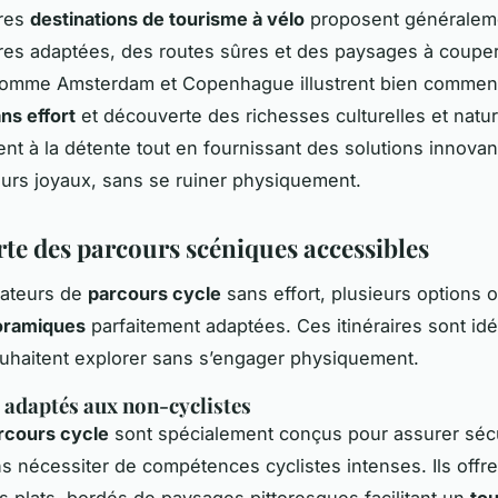
ures
destinations de tourisme à vélo
proposent généralem
ures adaptées, des routes sûres et des paysages à couper 
 comme Amsterdam et Copenhague illustrent bien commen
ns effort
et découverte des richesses culturelles et natur
rent à la détente tout en fournissant des solutions innova
eurs joyaux, sans se ruiner physiquement.
te des parcours scéniques accessibles
mateurs de
parcours cycle
sans effort, plusieurs options o
oramiques
parfaitement adaptées. Ces itinéraires sont id
uhaitent explorer sans s’engager physiquement.
s adaptés aux non-cyclistes
rcours cycle
sont spécialement conçus pour assurer sécu
ns nécessiter de compétences cyclistes intenses. Ils offr
 plats, bordés de paysages pittoresques facilitant un
to