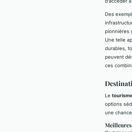
d’accéder à
Des exemple
infrastruct
pionnières 
Une telle a
durables, t
peuvent déso
ces combin
Destinati
Le
tourisme
options sé
une chance d
Meilleures 