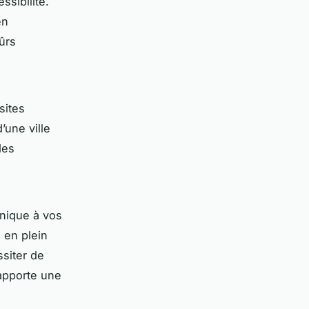
ssibilité.
en
ûrs
isites
’une ville
des
unique à vos
 en plein
ssiter de
 apporte une