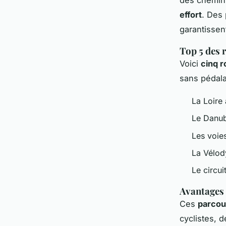
effort
. Des 
garantissen
Top 5 des 
Voici
cinq 
sans pédala
La Loire
Le Danub
Les voie
La Vélody
Le circu
Avantages 
Ces
parcou
cyclistes, 