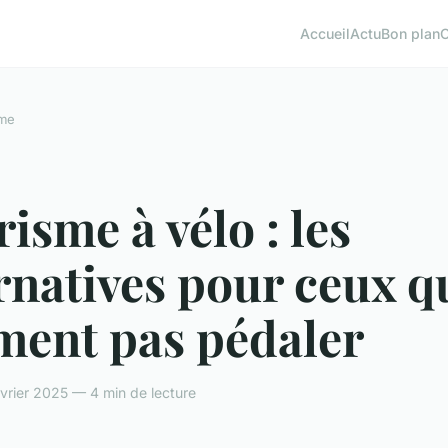
Accueil
Actu
Bon plan
sme
isme à vélo : les
rnatives pour ceux q
ment pas pédaler
vrier 2025 — 4 min de lecture