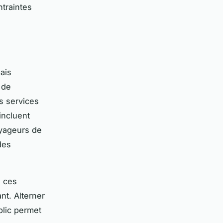
ntraintes
ais
 de
s services
 incluent
oyageurs de
des
e ces
ant. Alterner
blic permet