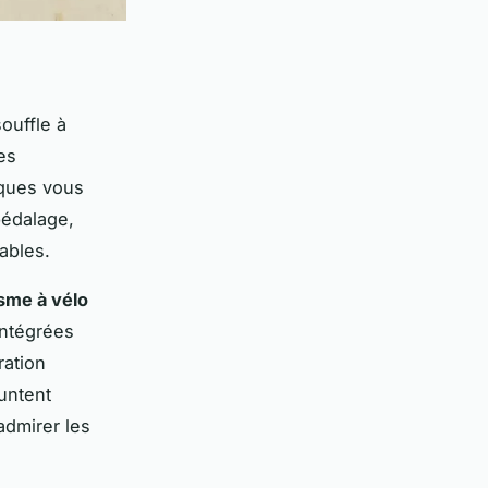
ouffle à
es
iques vous
pédalage,
ables.
isme à vélo
intégrées
ration
untent
admirer les