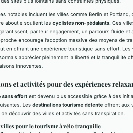
 des sites plus lointains sans contraintes physiques.
s notables incluent les villes comme Berlin et Portland,
ure aboutie soutient les
cyclistes non-pédalants
. Ces ville
garantissent, par leur engagement, un parcours fluide et 
pproche encourage l’adoption massive des moyens de tra
out en offrant une expérience touristique sans effort. Le
rmais apprécier pleinement la liberté et la tranquillité of
aisons innovantes.
ons et activités pour des expériences relaxa
 sans effort
est devenu plus accessible grâce à des initia
duisantes. Les
destinations tourisme détente
offrent aux
e découvrir des villes et activités sans transpiration.
villes pour le tourisme à vélo tranquille