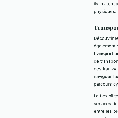
ils invitent
physiques.
Transpor
Découvrir l
également 
transport p
de transport
des tramway
naviguer fa
parcours cy
La flexibili
services de 
entre les p