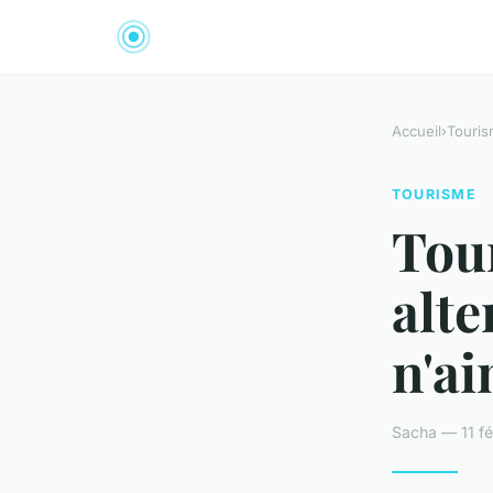
Accueil
›
Touri
TOURISME
Tour
alte
n'ai
Sacha — 11 fé